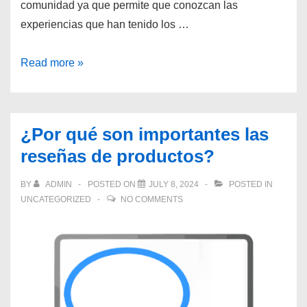
comunidad ya que permite que conozcan las
experiencias que han tenido los …
¿Cómo
Read more »
puedo
agregar
comentarios
¿Por qué son importantes las
a
reseñas de productos?
los
productos?
BY
ADMIN
POSTED ON
JULY 8, 2024
POSTED IN
UNCATEGORIZED
NO COMMENTS