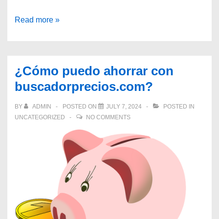
¿Por
Read more »
qué
son
importantes
¿Cómo puedo ahorrar con
las
buscadorprecios.com?
reseñas
de
BY
ADMIN
POSTED ON
JULY 7, 2024
POSTED IN
productos?
UNCATEGORIZED
NO COMMENTS