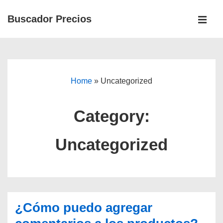
↓
Buscador Precios
Skip
MEN
to
Main
Main
Navigation
Content
Home
»
Uncategorized
Category:
Uncategorized
¿Cómo puedo agregar