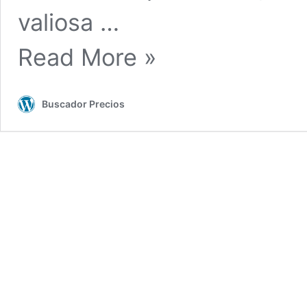
valiosa …
¿Por
Read More »
qué
son
importantes
las
Buscador Precios
reseñas
de
productos?